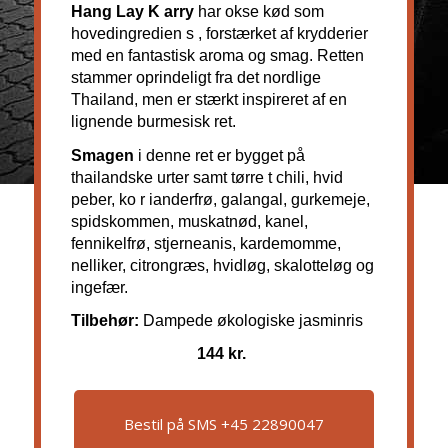
Hang Lay
K
arry
har
okse
kød som
hovedingredien
s
,
forstærket
af
krydderier
med
en
fantastisk
aroma og smag.
Retten
stammer oprindeligt fra det nordlige
Thailand, men er
stærkt
inspireret af en
lignende burmesisk ret.
Smagen
i denne ret er bygget på
thailandske urter samt
tørre
t
chili, hvid
peber, ko
r
ianderfrø, galangal, gurkemeje,
spidskommen, muskatnød, kanel,
fennikelfrø, stjerneanis, kardemomme,
nelliker, citrongræs, hvidløg, skalotteløg
og
ingefær.
Tilbehør:
Dampede økologiske jasminris
144 kr.
Bestil på SMS +45 22890047