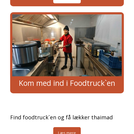
Kom med ind i Foodtruck`en
Find foodtruck`en og få lækker thaimad
Læs mere