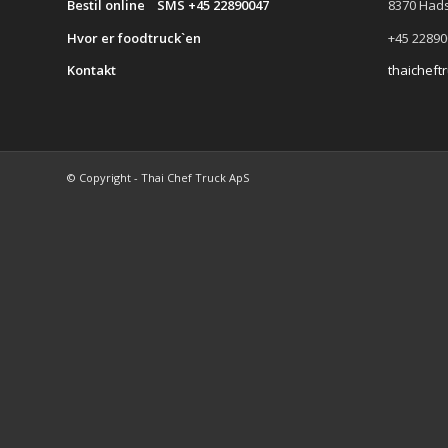
Bestil online SMS +45 22890047
8370 Had
Hvor er foodtruck`en
+45 22890
Kontakt
thaichef
© Copyright - Thai Chef Truck ApS