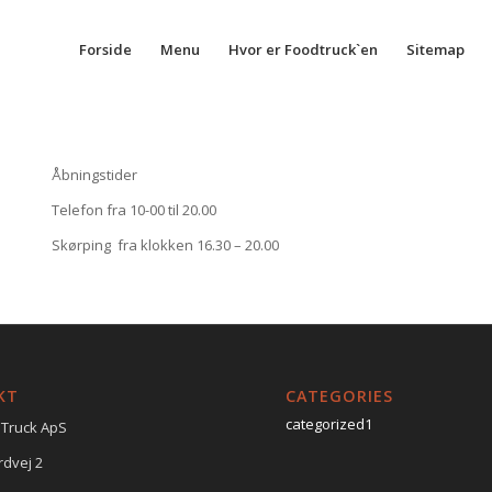
Forside
Menu
Hvor er Foodtruck`en
Sitemap
Åbningstider
Telefon fra 10-00 til 20.00
Skørping fra klokken 16.30 – 20.00
KT
CATEGORIES
categorized1
 Truck ApS
rdvej 2