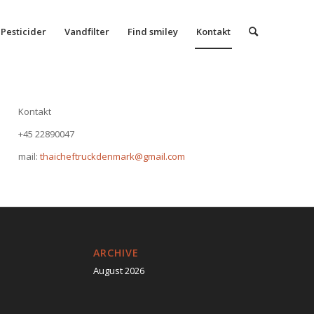
Pesticider
Vandfilter
Find smiley
Kontakt
Kontakt
+45 22890047
mail:
thaicheftruckdenmark@gmail.com
ARCHIVE
August 2026