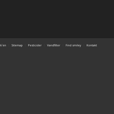
ck`en
Sitemap
Pesticider
Vandfilter
Find smiley
Kontakt