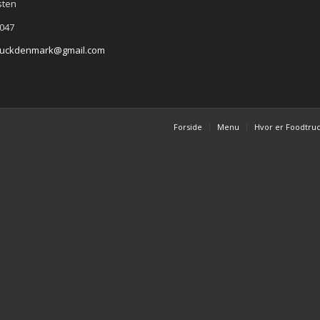
sten
047
truckdenmark@gmail.com
Forside
Menu
Hvor er Foodtru