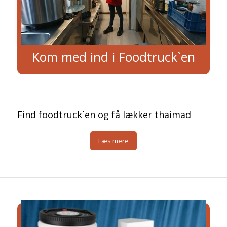
Kom med ind i Foodtruck`en
Find foodtruck`en og få lækker thaimad
Læs mere