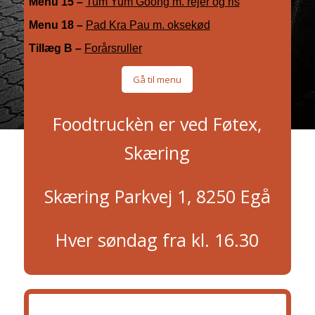
Menu 15 –
Tum Yum Goong m. rejer og ris
Menu 18 –
Pad Kra Pau m. oksekød
Tillæg B –
Forårsruller
Gå til menu
Foodtruckèn er ved Føtex,
Skæring
Skæring Parkvej 1, 8250 Egå
Hver søndag fra kl. 16.30