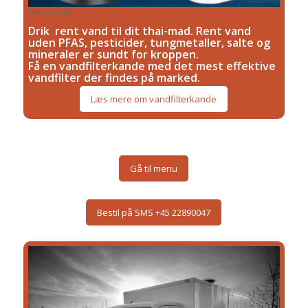
Okovand.dk
Drik rent vand til dit thai-mad. Rent vand
uden PFAS, pesticider, tungmetaller, salte og
mineraler er sundt for kroppen.
Få en vandfilterkande med det mest effektive
vandfilter der findes på marked.
Læs mere om vandfilterkande
Gå til menu
Bestil på SMS +45 22890047