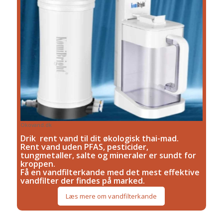
Okovand.dk
Drik rent vand til dit økologisk thai-mad.
Rent vand uden PFAS, pesticider,
tungmetaller, salte og mineraler er sundt for
kroppen.
Få en vandfilterkande med det mest effektive
vandfilter der findes på marked.
Læs mere om vandfilterkande