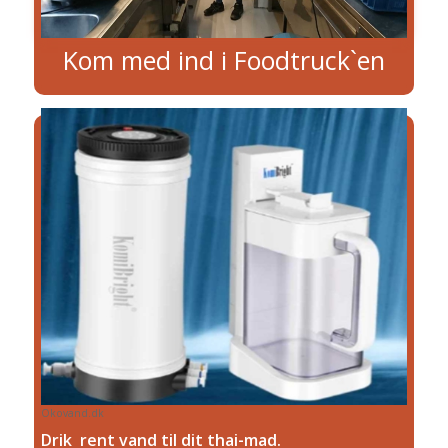
Kom med ind i Foodtruck`en
Okovand.dk
Drik rent vand til dit thai-mad.