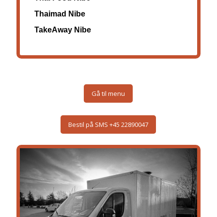
Thaimad Nibe
TakeAway Nibe
Gå til menu
Bestil på SMS +45 22890047